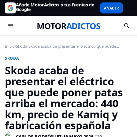
Añade MotorAdictos a tus fuentes de
AÑADIR
Google
MOTOR
ADICTOS
Inicio
›
Skoda
›
Skoda acaba de presentar el eléctrico que puede...
SKODA
Skoda acaba de
presentar el eléctrico
que puede poner patas
arriba el mercado: 440
km, precio de Kamiq y
fabricación española
0
CARLOS RODRÍGUEZ
·
19 MAYO 2026
·