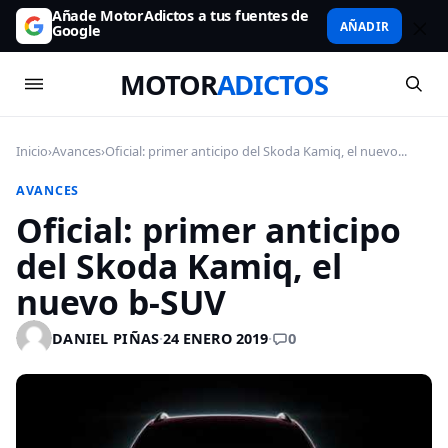
Añade MotorAdictos a tus fuentes de
AÑADIR
Google
MOTOR
ADICTOS
Inicio
›
Avances
›
Oficial: primer anticipo del Skoda Kamiq, el nuevo...
AVANCES
Oficial: primer anticipo
del Skoda Kamiq, el
nuevo b-SUV
0
DANIEL PIÑAS
·
24 ENERO 2019
·