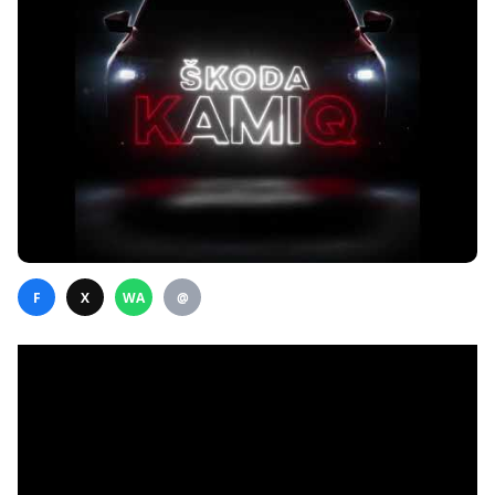
F
X
WA
@