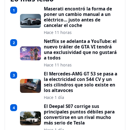
Maserati encontró la forma de
1
poner un cambio manual a un
eléctrico… justo antes de
cancelar el coche
Hace 11 horas
Netflix se adelanta a YouTube: el
2
nuevo tráiler de GTA VI tendrá
una exclusividad que no gustará
a todos
Hace 11 horas
El Mercedes-AMG GT 53 se pasa a
3
la electricidad con 544 CV y un
seis cilindros que solo existe en
los altavoces
Hace 1 día
El Deepal S07 corrige sus
4
principales puntos débiles para
convertirse en un rival mucho
más serio de Tesla
Hace 1 día