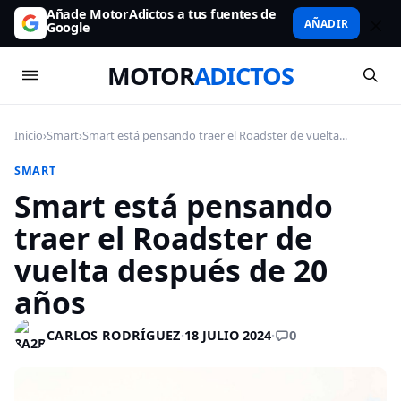
Añade MotorAdictos a tus fuentes de
AÑADIR
Google
MOTOR
ADICTOS
Inicio
›
Smart
›
Smart está pensando traer el Roadster de vuelta...
SMART
Smart está pensando
traer el Roadster de
vuelta después de 20
años
0
CARLOS RODRÍGUEZ
·
18 JULIO 2024
·