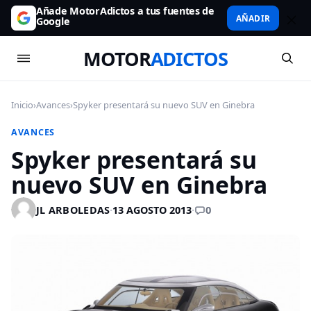
Añade MotorAdictos a tus fuentes de
AÑADIR
Google
MOTOR
ADICTOS
Inicio
›
Avances
›
Spyker presentará su nuevo SUV en Ginebra
AVANCES
Spyker presentará su
nuevo SUV en Ginebra
0
JL ARBOLEDAS
·
13 AGOSTO 2013
·