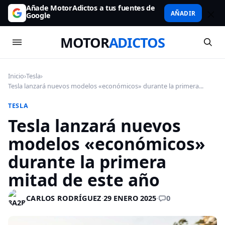
Añade MotorAdictos a tus fuentes de
AÑADIR
Google
MOTOR
ADICTOS
Inicio
›
Tesla
›
Tesla lanzará nuevos modelos «económicos» durante la primera...
TESLA
Tesla lanzará nuevos
modelos «económicos»
durante la primera
mitad de este año
0
CARLOS RODRÍGUEZ
·
29 ENERO 2025
·