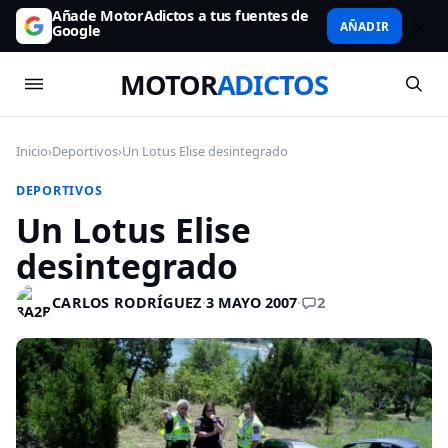
Añade MotorAdictos a tus fuentes de
AÑADIR
Google
MOTOR
ADICTOS
Inicio
›
Deportivos
›
Un Lotus Elise desintegrado
DEPORTIVOS
Un Lotus Elise
desintegrado
2
CARLOS RODRÍGUEZ
·
3 MAYO 2007
·