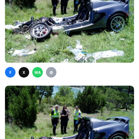
F
X
WA
@