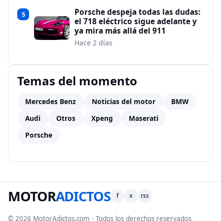
Porsche despeja todas las dudas:
5
el 718 eléctrico sigue adelante y
ya mira más allá del 911
Hace 2 días
Temas del momento
Mercedes Benz
Noticias del motor
BMW
Audi
Otros
Xpeng
Maserati
Porsche
MOTOR
ADICTOS
f
x
rss
© 2026 MotorAdictos.com - Todos los derechos reservados