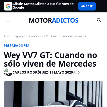
Añade MotorAdictos a tus fuentes de
AÑADIR
Google
MOTOR
ADICTOS
Inicio
›
Preparadores
›
Wey VV7 GT: Cuando no sólo viven de...
PREPARADORES
Wey VV7 GT: Cuando no
sólo viven de Mercedes
0
CARLOS RODRÍGUEZ
·
11 MAYO 2020
·