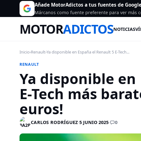
Añade MotorAdictos a tus fuentes de Googl
Márcanos como fuente preferente para ver más c
MOTOR
ADICTOS
NOTICIAS
VÍ
Inicio
›
Renault
›
Ya disponible en España el Renault 5 E-Tech...
RENAULT
Ya disponible en
E-Tech más barat
euros!
0
CARLOS RODRÍGUEZ
·
5 JUNIO 2025
·