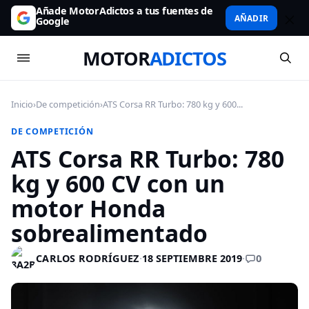
Añade MotorAdictos a tus fuentes de
AÑADIR
Google
MOTOR
ADICTOS
Inicio
›
De competición
›
ATS Corsa RR Turbo: 780 kg y 600...
DE COMPETICIÓN
ATS Corsa RR Turbo: 780
kg y 600 CV con un
motor Honda
sobrealimentado
0
CARLOS RODRÍGUEZ
·
18 SEPTIEMBRE 2019
·