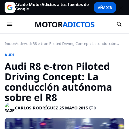
Añade MotorAdictos a tus fuentes de
AÑADIR
Google
MOTOR
ADICTOS
Inicio
›
Audi
›
Audi R8 e-tron Piloted Driving Concept: La conducción...
AUDI
Audi R8 e-tron Piloted
Driving Concept: La
conducción autónoma
sobre el R8
0
CARLOS RODRÍGUEZ
·
25 MAYO 2015
·