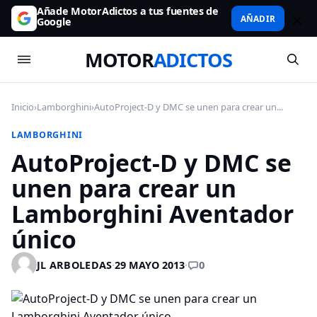
Añade MotorAdictos a tus fuentes de
AÑADIR
Google
MOTOR
ADICTOS
Inicio
›
Lamborghini
›
AutoProject-D y DMC se unen para crear un...
LAMBORGHINI
AutoProject-D y DMC se
unen para crear un
Lamborghini Aventador
único
0
JL ARBOLEDAS
·
29 MAYO 2013
·