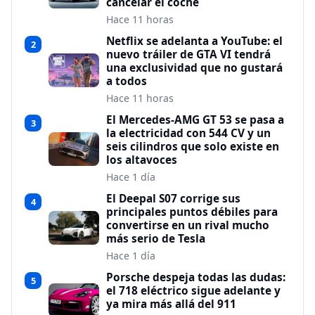
cancelar el coche
Hace 11 horas
Netflix se adelanta a YouTube: el
2
nuevo tráiler de GTA VI tendrá
una exclusividad que no gustará
a todos
Hace 11 horas
El Mercedes-AMG GT 53 se pasa a
3
la electricidad con 544 CV y un
seis cilindros que solo existe en
los altavoces
Hace 1 día
El Deepal S07 corrige sus
4
principales puntos débiles para
convertirse en un rival mucho
más serio de Tesla
Hace 1 día
Porsche despeja todas las dudas:
5
el 718 eléctrico sigue adelante y
ya mira más allá del 911