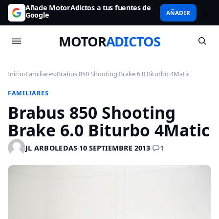
Añade MotorAdictos a tus fuentes de
AÑADIR
Google
MOTOR
ADICTOS
Inicio
›
Familiares
›
Brabus 850 Shooting Brake 6.0 Biturbo 4Matic
FAMILIARES
Brabus 850 Shooting
Brake 6.0 Biturbo 4Matic
1
JL ARBOLEDAS
·
10 SEPTIEMBRE 2013
·