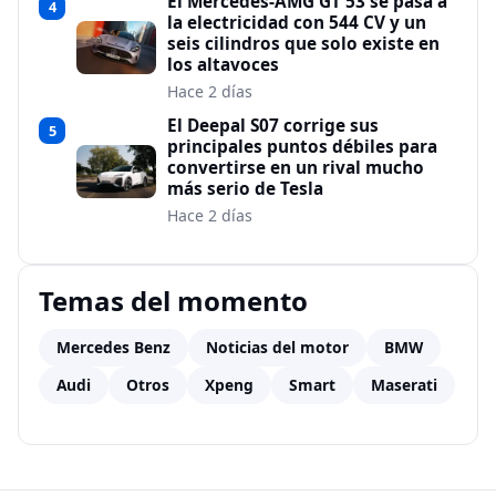
El Mercedes-AMG GT 53 se pasa a
4
la electricidad con 544 CV y un
seis cilindros que solo existe en
los altavoces
Hace 2 días
El Deepal S07 corrige sus
5
principales puntos débiles para
convertirse en un rival mucho
más serio de Tesla
Hace 2 días
Temas del momento
Mercedes Benz
Noticias del motor
BMW
Audi
Otros
Xpeng
Smart
Maserati