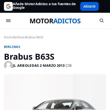
Añade MotorAdictos a tus fuentes de
AÑADIR
Google
MOTOR
ADICTOS
Inicio
›
Berlinas
›
Brabus B63S
BERLINAS
Brabus B63S
0
JL ARBOLEDAS
·
2 MARZO 2013
·