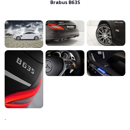
Brabus B63S
.