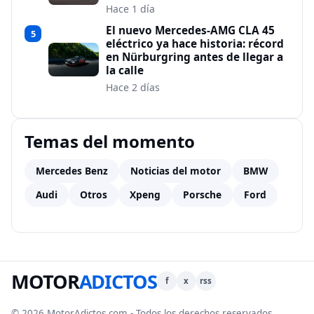
Hace 1 día
El nuevo Mercedes-AMG CLA 45
5
eléctrico ya hace historia: récord
en Nürburgring antes de llegar a
la calle
Hace 2 días
Temas del momento
Mercedes Benz
Noticias del motor
BMW
Audi
Otros
Xpeng
Porsche
Ford
MOTOR
ADICTOS
f
x
rss
© 2026 MotorAdictos.com - Todos los derechos reservados