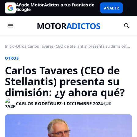
Añade MotorAdictos a tus fuentes de
AÑADIR
Google
MOTOR
ADICTOS
Inicio
›
Otros
›
Carlos Tavares (CEO de Stellantis) presenta su dimisión:...
OTROS
Carlos Tavares (CEO de
Stellantis) presenta su
dimisión: ¿y ahora qué?
0
CARLOS RODRÍGUEZ
·
1 DICIEMBRE 2024
·