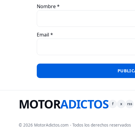
Nombre
*
Email
*
MOTOR
ADICTOS
f
x
rss
© 2026 MotorAdictos.com - Todos los derechos reservados