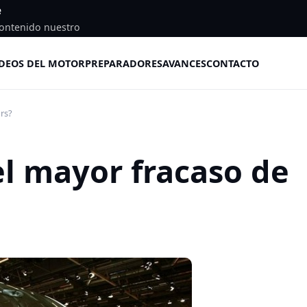
e
ontenido nuestro
DEOS DEL MOTOR
PREPARADORES
AVANCES
CONTACTO
rs?
el mayor fracaso de