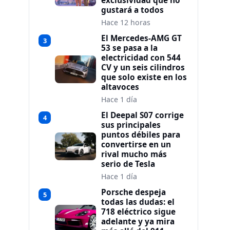
exclusividad que no
gustará a todos
Hace 12 horas
El Mercedes-AMG GT
3
53 se pasa a la
electricidad con 544
CV y un seis cilindros
que solo existe en los
altavoces
Hace 1 día
El Deepal S07 corrige
4
sus principales
puntos débiles para
convertirse en un
rival mucho más
serio de Tesla
Hace 1 día
Porsche despeja
5
todas las dudas: el
718 eléctrico sigue
adelante y ya mira