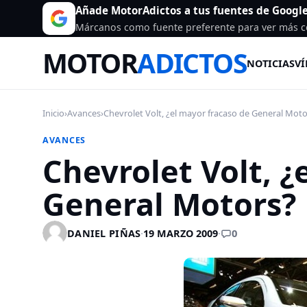
Añade MotorAdictos a tus fuentes de Googl
Márcanos como fuente preferente para ver más c
MOTOR
ADICTOS
NOTICIAS
VÍ
Inicio
›
Avances
›
Chevrolet Volt, ¿el mayor fracaso de General Moto
AVANCES
Chevrolet Volt, ¿
General Motors?
0
DANIEL PIÑAS
·
19 MARZO 2009
·