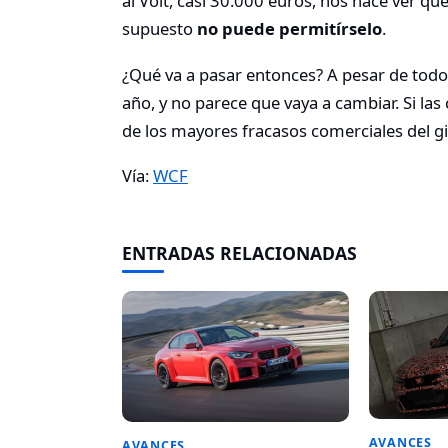
al Volt, casi 30.000 euros, nos hace ver qu
supuesto
no puede permitírselo
.
¿Qué va a pasar entonces? A pesar de todo 
año, y no parece que vaya a cambiar. Si l
de los mayores fracasos comerciales del 
Vía:
WCF
ENTRADAS RELACIONADAS
AVANCES
AVANCES