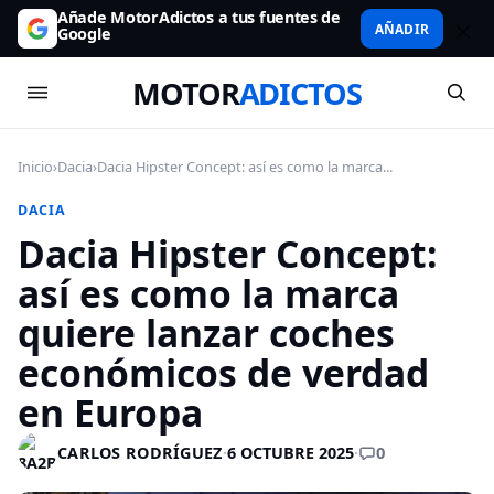
Añade MotorAdictos a tus fuentes de
AÑADIR
Google
MOTOR
ADICTOS
Inicio
›
Dacia
›
Dacia Hipster Concept: así es como la marca...
DACIA
Dacia Hipster Concept:
así es como la marca
quiere lanzar coches
económicos de verdad
en Europa
0
CARLOS RODRÍGUEZ
·
6 OCTUBRE 2025
·