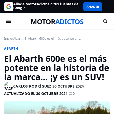
Añade MotorAdictos a tus fuentes de
AÑADIR
Google
MOTOR
ADICTOS
Inicio
›
Abarth
›
El Abarth 600e es el más potente en...
ABARTH
El Abarth 600e es el más
potente en la historia de
la marca… ¡y es un SUV!
CARLOS RODRÍGUEZ
·
30 OCTUBRE 2024
·
0
ACTUALIZADO EL 30 OCTUBRE 2024
·