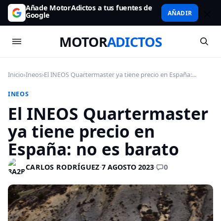
Añade MotorAdictos a tus fuentes de
AÑADIR
Google
MOTOR
ADICTOS
Inicio
›
Ineos
›
El INEOS Quartermaster ya tiene precio en España:...
INEOS
El INEOS Quartermaster
ya tiene precio en
España: no es barato
0
CARLOS RODRÍGUEZ
·
7 AGOSTO 2023
·