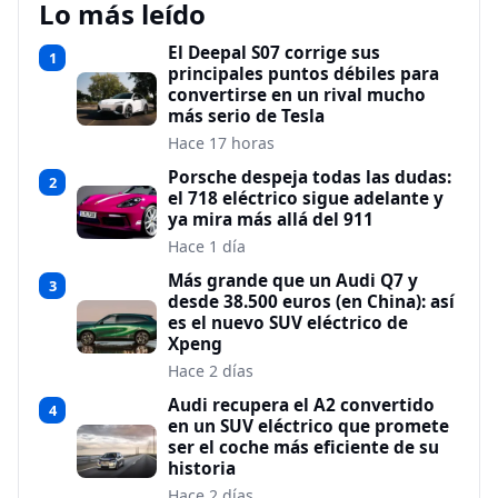
Lo más leído
El Deepal S07 corrige sus
1
principales puntos débiles para
convertirse en un rival mucho
más serio de Tesla
Hace 17 horas
Porsche despeja todas las dudas:
2
el 718 eléctrico sigue adelante y
ya mira más allá del 911
Hace 1 día
Más grande que un Audi Q7 y
3
desde 38.500 euros (en China): así
es el nuevo SUV eléctrico de
Xpeng
Hace 2 días
Audi recupera el A2 convertido
4
en un SUV eléctrico que promete
ser el coche más eficiente de su
historia
Hace 2 días