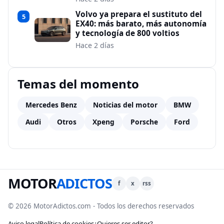
Volvo ya prepara el sustituto del
5
EX40: más barato, más autonomía
y tecnología de 800 voltios
Hace 2 días
Temas del momento
Mercedes Benz
Noticias del motor
BMW
Audi
Otros
Xpeng
Porsche
Ford
MOTOR
ADICTOS
f
x
rss
© 2026 MotorAdictos.com - Todos los derechos reservados
Aviso legal
Política de cookies
¿Quieres ser editor?