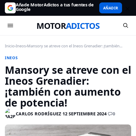
Añade MotorAdictos a tus fuentes de
AÑADIR
Google
MOTOR
ADICTOS
Inicio
›
Ineos
›
Mansory se atreve con el Ineos Grenadier: ¡también...
INEOS
Mansory se atreve con el
Ineos Grenadier:
¡también con aumento
de potencia!
0
CARLOS RODRÍGUEZ
·
12 SEPTIEMBRE 2024
·