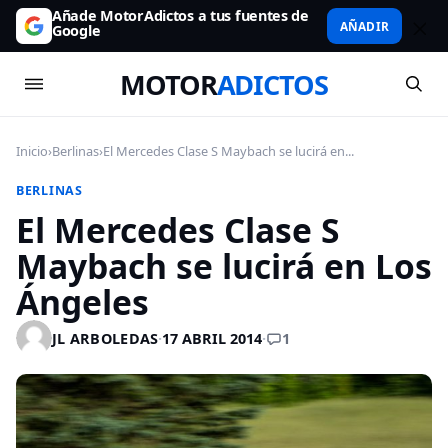
Añade MotorAdictos a tus fuentes de
AÑADIR
Google
MOTOR
ADICTOS
Inicio
›
Berlinas
›
El Mercedes Clase S Maybach se lucirá en...
BERLINAS
El Mercedes Clase S
Maybach se lucirá en Los
Ángeles
1
JL ARBOLEDAS
·
17 ABRIL 2014
·