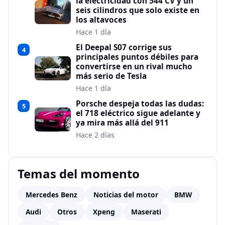
la electricidad con 544 CV y un
seis cilindros que solo existe en
los altavoces
Hace 1 día
El Deepal S07 corrige sus
4
principales puntos débiles para
convertirse en un rival mucho
más serio de Tesla
Hace 1 día
Porsche despeja todas las dudas:
5
el 718 eléctrico sigue adelante y
ya mira más allá del 911
Hace 2 días
Temas del momento
Mercedes Benz
Noticias del motor
BMW
Audi
Otros
Xpeng
Maserati