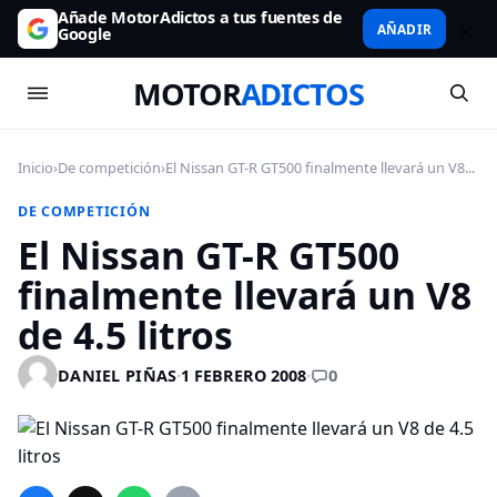
Añade MotorAdictos a tus fuentes de
AÑADIR
Google
MOTOR
ADICTOS
Inicio
›
De competición
›
El Nissan GT-R GT500 finalmente llevará un V8...
DE COMPETICIÓN
El Nissan GT-R GT500
finalmente llevará un V8
de 4.5 litros
0
DANIEL PIÑAS
·
1 FEBRERO 2008
·