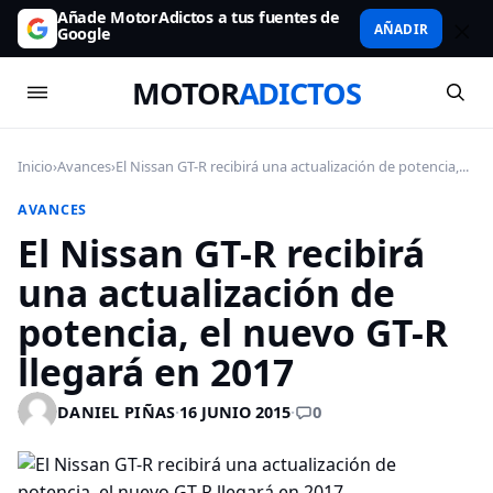
Añade MotorAdictos a tus fuentes de
AÑADIR
Google
MOTOR
ADICTOS
Inicio
›
Avances
›
El Nissan GT-R recibirá una actualización de potencia,...
AVANCES
El Nissan GT-R recibirá
una actualización de
potencia, el nuevo GT-R
llegará en 2017
0
DANIEL PIÑAS
·
16 JUNIO 2015
·