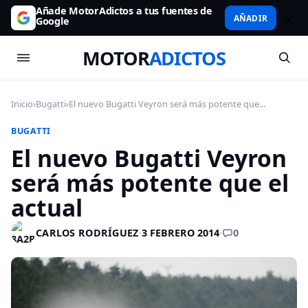
Añade MotorAdictos a tus fuentes de
AÑADIR
Google
MOTOR
ADICTOS
Inicio
›
Bugatti
›
El nuevo Bugatti Veyron será más potente que...
BUGATTI
El nuevo Bugatti Veyron
será más potente que el
actual
0
CARLOS RODRÍGUEZ
·
3 FEBRERO 2014
·