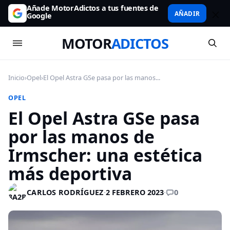
Añade MotorAdictos a tus fuentes de
AÑADIR
Google
MOTOR
ADICTOS
Inicio
›
Opel
›
El Opel Astra GSe pasa por las manos...
OPEL
El Opel Astra GSe pasa
por las manos de
Irmscher: una estética
más deportiva
0
CARLOS RODRÍGUEZ
·
2 FEBRERO 2023
·