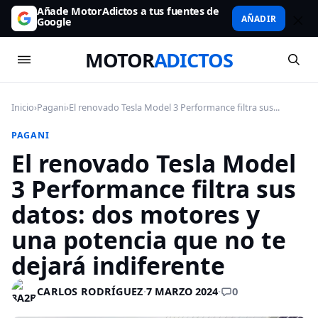
Añade MotorAdictos a tus fuentes de
AÑADIR
Google
MOTOR
ADICTOS
Inicio
›
Pagani
›
El renovado Tesla Model 3 Performance filtra sus...
PAGANI
El renovado Tesla Model
3 Performance filtra sus
datos: dos motores y
una potencia que no te
dejará indiferente
0
CARLOS RODRÍGUEZ
·
7 MARZO 2024
·