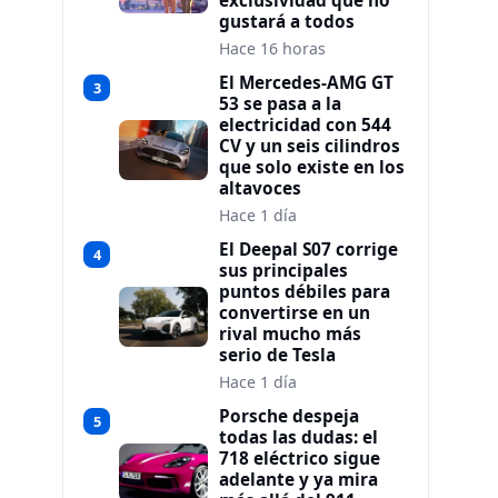
exclusividad que no
gustará a todos
Hace 16 horas
El Mercedes-AMG GT
3
53 se pasa a la
electricidad con 544
CV y un seis cilindros
que solo existe en los
altavoces
Hace 1 día
El Deepal S07 corrige
4
sus principales
puntos débiles para
convertirse en un
rival mucho más
serio de Tesla
Hace 1 día
Porsche despeja
5
todas las dudas: el
718 eléctrico sigue
adelante y ya mira