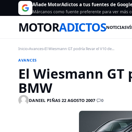
Añade MotorAdictos a tus fuentes de Googl
Márcanos como fuente preferente para ver más c
MOTOR
ADICTOS
NOTICIAS
VÍ
Inicio
›
Avances
›
El Wiesmann GT podría llevar el V10 de...
AVANCES
El Wiesmann GT p
BMW
0
DANIEL PIÑAS
·
22 AGOSTO 2007
·