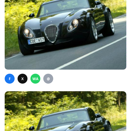
F
X
WA
@