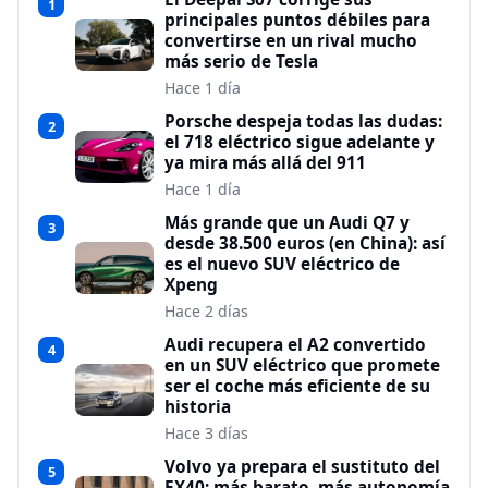
1
principales puntos débiles para
convertirse en un rival mucho
más serio de Tesla
Hace 1 día
Porsche despeja todas las dudas:
2
el 718 eléctrico sigue adelante y
ya mira más allá del 911
Hace 1 día
Más grande que un Audi Q7 y
3
desde 38.500 euros (en China): así
es el nuevo SUV eléctrico de
Xpeng
Hace 2 días
Audi recupera el A2 convertido
4
en un SUV eléctrico que promete
ser el coche más eficiente de su
historia
Hace 3 días
Volvo ya prepara el sustituto del
5
EX40: más barato, más autonomía