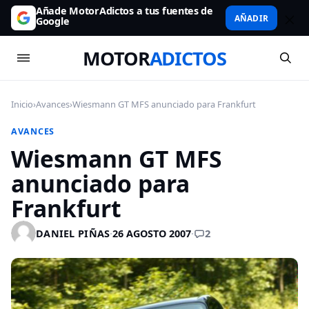
Añade MotorAdictos a tus fuentes de
AÑADIR
Google
MOTOR
ADICTOS
Inicio
›
Avances
›
Wiesmann GT MFS anunciado para Frankfurt
AVANCES
Wiesmann GT MFS
anunciado para
Frankfurt
2
DANIEL PIÑAS
·
26 AGOSTO 2007
·