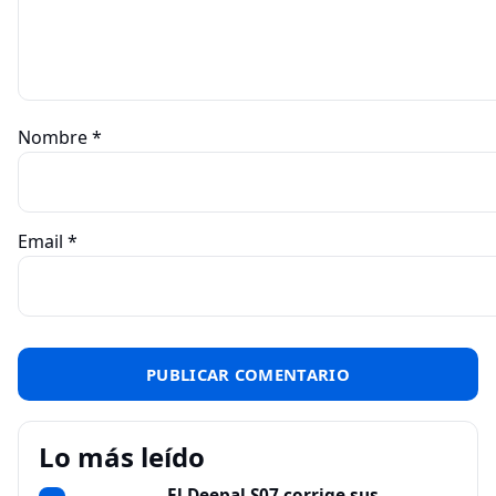
Nombre
*
Email
*
Lo más leído
El Deepal S07 corrige sus