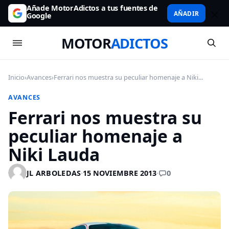
Añade MotorAdictos a tus fuentes de
AÑADIR
Google
MOTOR
ADICTOS
Inicio
›
Avances
›
Ferrari nos muestra su peculiar homenaje a Niki...
AVANCES
Ferrari nos muestra su
peculiar homenaje a
Niki Lauda
0
JL ARBOLEDAS
·
15 NOVIEMBRE 2013
·