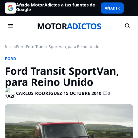
Añade MotorAdictos a tus fuentes de
AÑADIR
Google
MOTOR
ADICTOS
Inicio
›
Ford
›
Ford Transit SportVan, para Reino Unido
FORD
Ford Transit SportVan,
para Reino Unido
0
CARLOS RODRÍGUEZ
·
15 OCTUBRE 2010
·