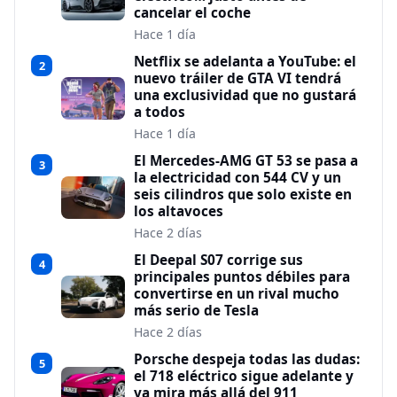
cancelar el coche
Hace 1 día
Netflix se adelanta a YouTube: el
2
nuevo tráiler de GTA VI tendrá
una exclusividad que no gustará
a todos
Hace 1 día
El Mercedes-AMG GT 53 se pasa a
3
la electricidad con 544 CV y un
seis cilindros que solo existe en
los altavoces
Hace 2 días
El Deepal S07 corrige sus
4
principales puntos débiles para
convertirse en un rival mucho
más serio de Tesla
Hace 2 días
Porsche despeja todas las dudas:
5
el 718 eléctrico sigue adelante y
ya mira más allá del 911