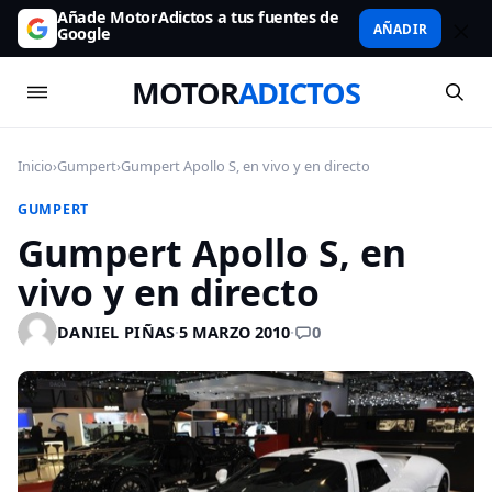
Añade MotorAdictos a tus fuentes de
AÑADIR
Google
MOTOR
ADICTOS
Inicio
›
Gumpert
›
Gumpert Apollo S, en vivo y en directo
GUMPERT
Gumpert Apollo S, en
vivo y en directo
0
DANIEL PIÑAS
·
5 MARZO 2010
·