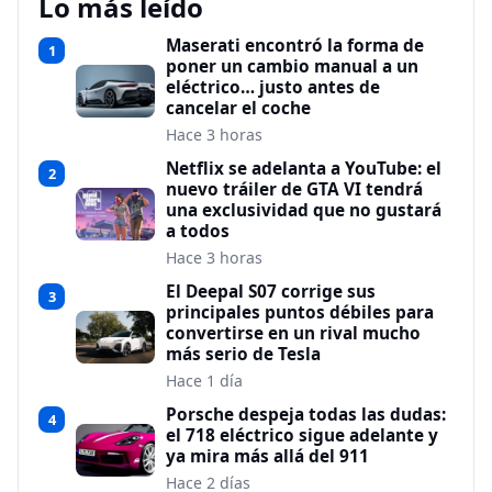
Lo más leído
Maserati encontró la forma de
1
poner un cambio manual a un
eléctrico… justo antes de
cancelar el coche
Hace 3 horas
Netflix se adelanta a YouTube: el
2
nuevo tráiler de GTA VI tendrá
una exclusividad que no gustará
a todos
Hace 3 horas
El Deepal S07 corrige sus
3
principales puntos débiles para
convertirse en un rival mucho
más serio de Tesla
Hace 1 día
Porsche despeja todas las dudas:
4
el 718 eléctrico sigue adelante y
ya mira más allá del 911
Hace 2 días