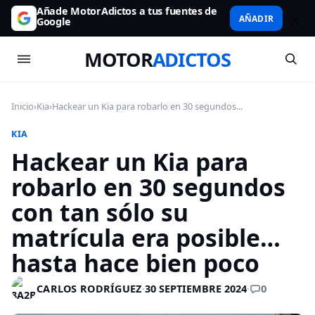
Añade MotorAdictos a tus fuentes de
AÑADIR
Google
MOTOR
ADICTOS
Inicio
›
Kia
›
Hackear un Kia para robarlo en 30 segundos...
KIA
Hackear un Kia para
robarlo en 30 segundos
con tan sólo su
matrícula era posible…
hasta hace bien poco
0
CARLOS RODRÍGUEZ
·
30 SEPTIEMBRE 2024
·