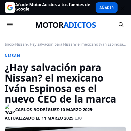
Añade MotorAdictos a tus fuentes de
AÑADIR
Google
MOTOR
ADICTOS
Inicio
›
Nissan
›
¿Hay salvación para Nissan? el mexicano Iván Espinosa...
NISSAN
¿Hay salvación para
Nissan? el mexicano
Iván Espinosa es el
nuevo CEO de la marca
CARLOS RODRÍGUEZ
·
10 MARZO 2025
·
0
ACTUALIZADO EL 11 MARZO 2025
·