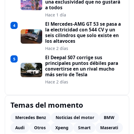
una exclusividad que no gustará
a todos
Hace 1 día
El Mercedes-AMG GT 53 se pasa a
4
la electricidad con 544 CV y un
seis cilindros que solo existe en
los altavoces
Hace 2 días
El Deepal S07 corrige sus
5
principales puntos débiles para
convertirse en un rival mucho
más serio de Tesla
Hace 2 días
Temas del momento
Mercedes Benz
Noticias del motor
BMW
Audi
Otros
Xpeng
Smart
Maserati