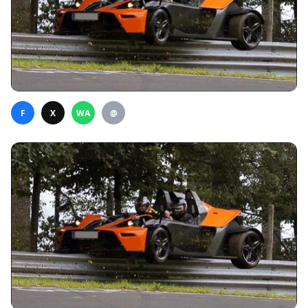
F
X
WA
@