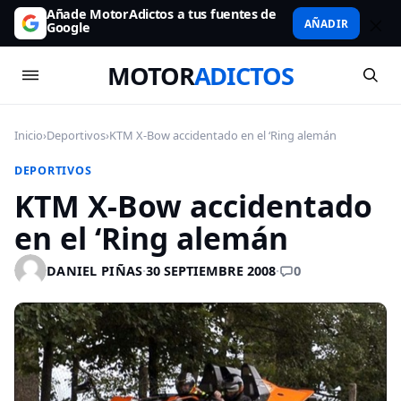
Añade MotorAdictos a tus fuentes de
AÑADIR
Google
MOTOR
ADICTOS
Inicio
›
Deportivos
›
KTM X-Bow accidentado en el ‘Ring alemán
DEPORTIVOS
KTM X-Bow accidentado
en el ‘Ring alemán
0
DANIEL PIÑAS
·
30 SEPTIEMBRE 2008
·