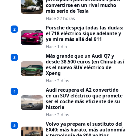
convertirse en un rival mucho
más serio de Tesla
Hace 22 horas
Porsche despeja todas las dudas:
2
el 718 eléctrico sigue adelante y
ya mira más allá del 911
Hace 1 día
Más grande que un Audi Q7 y
3
desde 38.500 euros (en China): así
es el nuevo SUV eléctrico de
Xpeng
Hace 2 días
Audi recupera el A2 convertido
4
en un SUV eléctrico que promete
ser el coche más eficiente de su
historia
Hace 2 días
Volvo ya prepara el sustituto del
5
EX40: más barato, más autonomía
y tecnología de 800 voltios