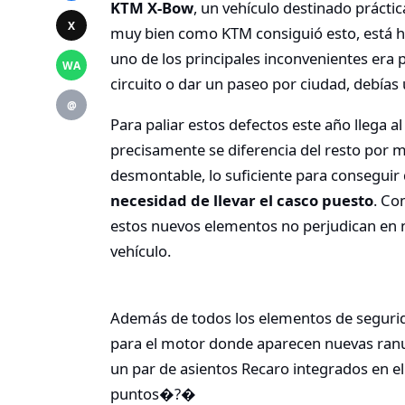
KTM X-Bow
, un vehículo destinado prácti
X
muy bien como KTM consiguió esto, está ho
uno de los principales inconvenientes era 
WA
circuito o dar un paseo por ciudad, debías u
@
Para paliar estos defectos este año llega 
precisamente se diferencia del resto por m
desmontable, lo suficiente para consegui
necesidad de llevar el casco puesto
. Co
estos nuevos elementos no perjudican en na
vehículo.
Además de todos los elementos de segurid
para el motor donde aparecen nuevas ranur
un par de asientos Recaro integrados en el
puntos�?�