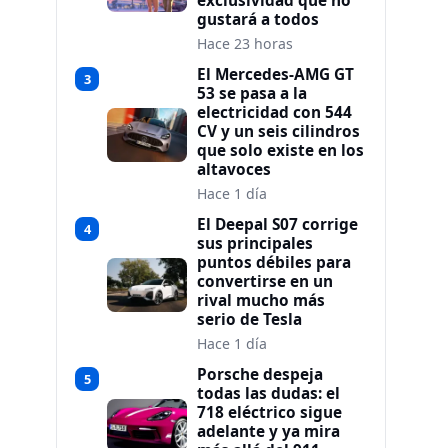
exclusividad que no
gustará a todos
Hace 23 horas
El Mercedes-AMG GT
3
53 se pasa a la
electricidad con 544
CV y un seis cilindros
que solo existe en los
altavoces
Hace 1 día
El Deepal S07 corrige
4
sus principales
puntos débiles para
convertirse en un
rival mucho más
serio de Tesla
Hace 1 día
Porsche despeja
5
todas las dudas: el
718 eléctrico sigue
adelante y ya mira