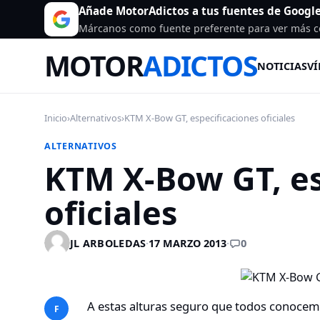
Añade MotorAdictos a tus fuentes de Googl
Márcanos como fuente preferente para ver más c
MOTOR
ADICTOS
NOTICIAS
VÍ
Inicio
›
Alternativos
›
KTM X-Bow GT, especificaciones oficiales
ALTERNATIVOS
KTM X-Bow GT, es
oficiales
0
JL ARBOLEDAS
·
17 MARZO 2013
·
A estas alturas seguro que todos conocemo
F