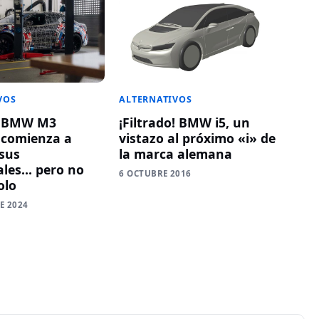
VOS
ALTERNATIVOS
o BMW M3
¡Filtrado! BMW i5, un
o comienza a
vistazo al próximo «i» de
sus
la marca alemana
ales… pero no
6 OCTUBRE 2016
olo
E 2024