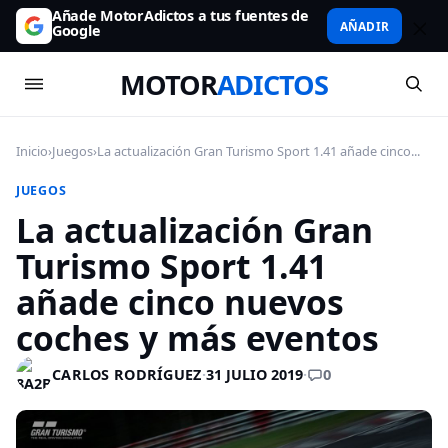
Añade MotorAdictos a tus fuentes de
AÑADIR
Google
MOTOR
ADICTOS
Inicio
›
Juegos
›
La actualización Gran Turismo Sport 1.41 añade cinco...
JUEGOS
La actualización Gran
Turismo Sport 1.41
añade cinco nuevos
coches y más eventos
0
CARLOS RODRÍGUEZ
·
31 JULIO 2019
·