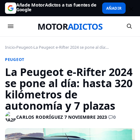
Añade MotorAdictos a tus fuentes de
AÑADIR
Google
MOTOR
ADICTOS
Inicio
›
Peugeot
›
La Peugeot e-Rifter 2024 se pone al día:...
PEUGEOT
La Peugeot e-Rifter 2024
se pone al día: hasta 320
kilómetros de
autonomía y 7 plazas
0
CARLOS RODRÍGUEZ
·
7 NOVIEMBRE 2023
·