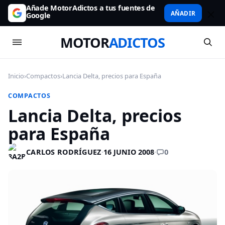
Añade MotorAdictos a tus fuentes de
AÑADIR
Google
MOTOR
ADICTOS
Inicio
›
Compactos
›
Lancia Delta, precios para España
COMPACTOS
Lancia Delta, precios
para España
0
CARLOS RODRÍGUEZ
·
16 JUNIO 2008
·