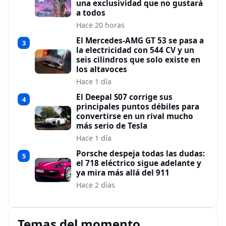
una exclusividad que no gustará
a todos
Hace 20 horas
El Mercedes-AMG GT 53 se pasa a
3
la electricidad con 544 CV y un
seis cilindros que solo existe en
los altavoces
Hace 1 día
El Deepal S07 corrige sus
4
principales puntos débiles para
convertirse en un rival mucho
más serio de Tesla
Hace 1 día
Porsche despeja todas las dudas:
5
el 718 eléctrico sigue adelante y
ya mira más allá del 911
Hace 2 días
Temas del momento