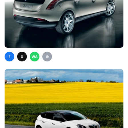
F
X
WA
@