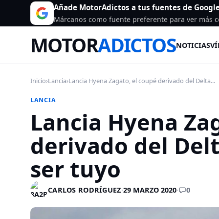
Añade MotorAdictos a tus fuentes de Googl
Márcanos como fuente preferente para ver más c
MOTOR
ADICTOS
NOTICIAS
VÍ
Inicio
›
Lancia
›
Lancia Hyena Zagato, el coupé derivado del Delta...
LANCIA
Lancia Hyena Zag
derivado del Del
ser tuyo
0
CARLOS RODRÍGUEZ
·
29 MARZO 2020
·