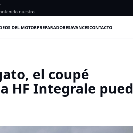
e
ontenido nuestro
DEOS DEL MOTOR
PREPARADORES
AVANCES
CONTACTO
ato, el coupé
ta HF Integrale pue