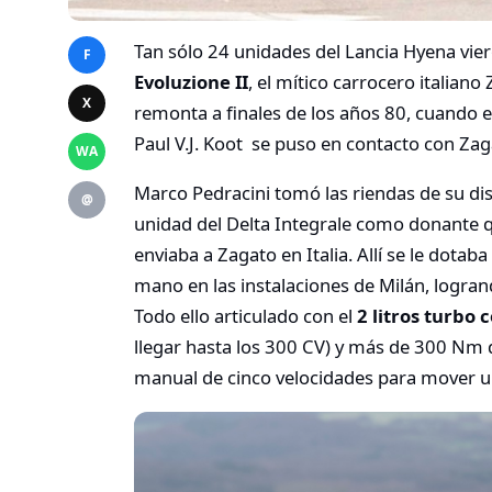
Tan sólo 24 unidades del Lancia Hyena viero
F
Evoluzione II
, el mítico carrocero italiano
X
remonta a finales de los años 80, cuando e
Paul V.J. Koot se puso en contacto con Zaga
WA
Marco Pedracini tomó las riendas de su d
@
unidad del Delta Integrale como donante
enviaba a Zagato en Italia. Allí se le dotab
mano en las instalaciones de Milán, logran
Todo ello articulado con el
2 litros turbo 
llegar hasta los 300 CV) y más de 300 Nm 
manual de cinco velocidades para mover u