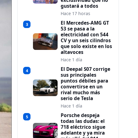
exclusividad que no
gustará a todos
Hace 17 horas
El Mercedes-AMG GT
3
53 se pasa a la
electricidad con 544
CV y un seis cilindros
que solo existe en los
altavoces
Hace 1 día
El Deepal S07 corrige
4
sus principales
puntos débiles para
convertirse en un
rival mucho más
serio de Tesla
Hace 1 día
Porsche despeja
5
todas las dudas: el
718 eléctrico sigue
adelante y ya mira