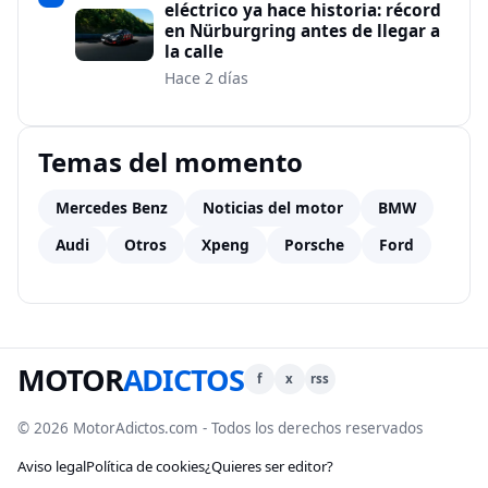
eléctrico ya hace historia: récord
en Nürburgring antes de llegar a
la calle
Hace 2 días
Temas del momento
Mercedes Benz
Noticias del motor
BMW
Audi
Otros
Xpeng
Porsche
Ford
MOTOR
ADICTOS
f
x
rss
© 2026 MotorAdictos.com - Todos los derechos reservados
Aviso legal
Política de cookies
¿Quieres ser editor?