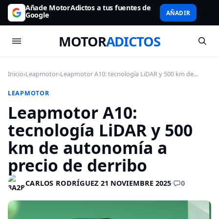
Añade MotorAdictos a tus fuentes de
AÑADIR
Google
MOTOR
ADICTOS
Inicio
›
Leapmotor
›
Leapmotor A10: tecnología LiDAR y 500 km de...
LEAPMOTOR
Leapmotor A10:
tecnología LiDAR y 500
km de autonomía a
precio de derribo
0
CARLOS RODRÍGUEZ
·
21 NOVIEMBRE 2025
·