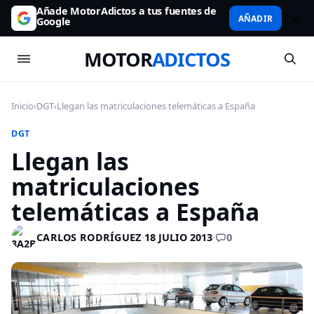
Añade MotorAdictos a tus fuentes de
AÑADIR
Google
MOTOR
ADICTOS
Inicio
›
DGT
›
Llegan las matriculaciones telemáticas a España
DGT
Llegan las
matriculaciones
telemáticas a España
0
CARLOS RODRÍGUEZ
·
18 JULIO 2013
·