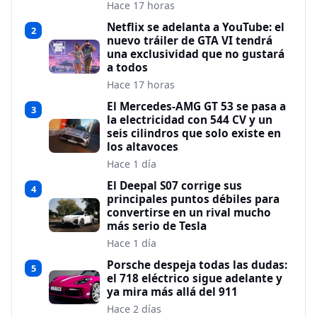
Hace 17 horas
Netflix se adelanta a YouTube: el
2
nuevo tráiler de GTA VI tendrá
una exclusividad que no gustará
a todos
Hace 17 horas
El Mercedes-AMG GT 53 se pasa a
3
la electricidad con 544 CV y un
seis cilindros que solo existe en
los altavoces
Hace 1 día
El Deepal S07 corrige sus
4
principales puntos débiles para
convertirse en un rival mucho
más serio de Tesla
Hace 1 día
Porsche despeja todas las dudas:
5
el 718 eléctrico sigue adelante y
ya mira más allá del 911
Hace 2 días