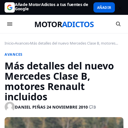
Añade MotorAdictos a tus fuentes de
AÑADIR
Google
MOTOR
ADICTOS
Inicio
›
Avances
›
Más detalles del nuevo Mercedes Clase B, motores...
AVANCES
Más detalles del nuevo
Mercedes Clase B,
motores Renault
incluidos
3
DANIEL PIÑAS
·
24 NOVIEMBRE 2010
·