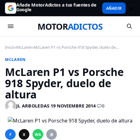
Añade MotorAdictos a tus fuentes de
AÑADIR
Google
MOTOR
ADICTOS
Inicio
›
McLaren
›
McLaren P1 vs Porsche 918 Spyder, duelo de...
MCLAREN
McLaren P1 vs Porsche
918 Spyder, duelo de
altura
0
JL ARBOLEDAS
·
19 NOVIEMBRE 2014
·
F
X
WA
@