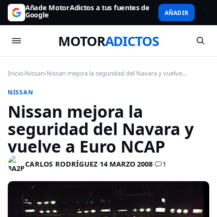
Añade MotorAdictos a tus fuentes de
AÑADIR
Google
MOTOR
ADICTOS
Inicio
›
Nissan
›
Nissan mejora la seguridad del Navara y vuelve...
NISSAN
Nissan mejora la
seguridad del Navara y
vuelve a Euro NCAP
1
CARLOS RODRÍGUEZ
·
14 MARZO 2008
·