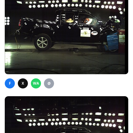
F
X
WA
@