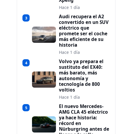
Xpeng
Hace 1 día
Audi recupera el A2
3
convertido en un SUV
eléctrico que
promete ser el coche
más eficiente de su
historia
Hace 1 día
Volvo ya prepara el
4
sustituto del EX40:
más barato, más
autonomía y
tecnología de 800
voltios
Hace 1 día
El nuevo Mercedes-
5
AMG CLA 45 eléctrico
ya hace historia:
récord en
Nürburgring antes de