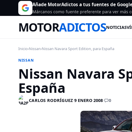
Añade MotorAdictos a tus fuentes de Googl
Márcanos como fuente preferente para ver más c
MOTOR
ADICTOS
NOTICIAS
VÍ
Inicio
›
Nissan
›
Nissan Navara Sport Edition, para España
NISSAN
Nissan Navara Sp
España
0
CARLOS RODRÍGUEZ
·
9 ENERO 2008
·