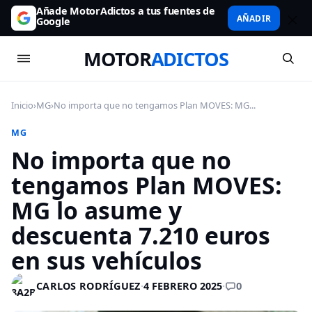
Añade MotorAdictos a tus fuentes de
AÑADIR
Google
MOTOR
ADICTOS
Inicio
›
MG
›
No importa que no tengamos Plan MOVES: MG...
MG
No importa que no
tengamos Plan MOVES:
MG lo asume y
descuenta 7.210 euros
en sus vehículos
0
CARLOS RODRÍGUEZ
·
4 FEBRERO 2025
·