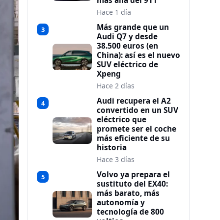
más allá del 911
Hace 1 día
Más grande que un
3
Audi Q7 y desde
38.500 euros (en
China): así es el nuevo
SUV eléctrico de
Xpeng
Hace 2 días
Audi recupera el A2
4
convertido en un SUV
eléctrico que
promete ser el coche
más eficiente de su
historia
Hace 3 días
Volvo ya prepara el
5
sustituto del EX40:
más barato, más
autonomía y
tecnología de 800