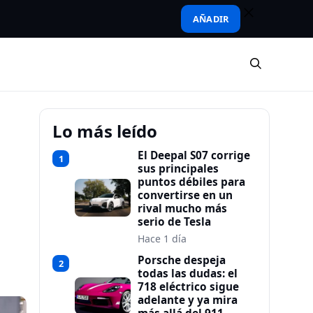
AÑADIR
Lo más leído
El Deepal S07 corrige
1
sus principales
puntos débiles para
convertirse en un
rival mucho más
serio de Tesla
Hace 1 día
Porsche despeja
2
todas las dudas: el
718 eléctrico sigue
adelante y ya mira