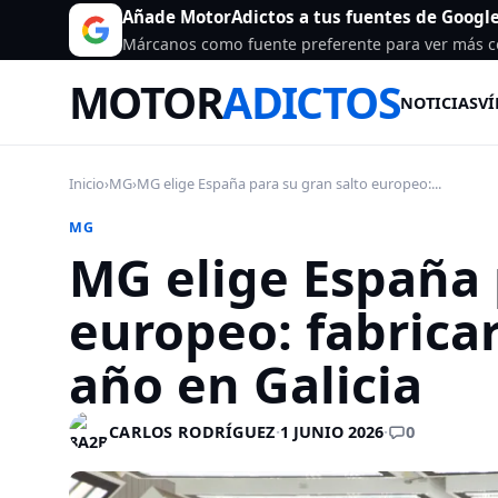
Añade MotorAdictos a tus fuentes de Googl
Márcanos como fuente preferente para ver más c
MOTOR
ADICTOS
NOTICIAS
VÍ
Inicio
›
MG
›
MG elige España para su gran salto europeo:...
MG
MG elige España 
europeo: fabricar
año en Galicia
0
CARLOS RODRÍGUEZ
·
1 JUNIO 2026
·