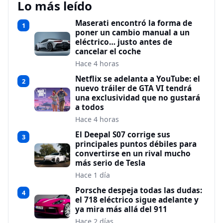
Lo más leído
Maserati encontró la forma de
1
poner un cambio manual a un
eléctrico… justo antes de
cancelar el coche
Hace 4 horas
Netflix se adelanta a YouTube: el
2
nuevo tráiler de GTA VI tendrá
una exclusividad que no gustará
a todos
Hace 4 horas
El Deepal S07 corrige sus
3
principales puntos débiles para
convertirse en un rival mucho
más serio de Tesla
Hace 1 día
Porsche despeja todas las dudas:
4
el 718 eléctrico sigue adelante y
ya mira más allá del 911
Hace 2 días