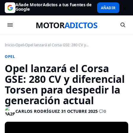
Añade MotorAdictos a tus fuentes de
AÑADIR
Google
MOTOR
ADICTOS
Inicio
›
Opel
›
Opel lanzará el Corsa GSE: 280 CV y...
OPEL
Opel lanzará el Corsa
GSE: 280 CV y diferencial
Torsen para despedir la
generación actual
0
CARLOS RODRÍGUEZ
·
31 OCTUBRE 2025
·