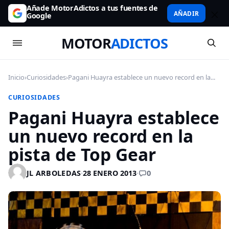
Añade MotorAdictos a tus fuentes de
AÑADIR
Google
MOTOR
ADICTOS
Inicio
›
Curiosidades
›
Pagani Huayra establece un nuevo record en la...
CURIOSIDADES
Pagani Huayra establece
un nuevo record en la
pista de Top Gear
0
JL ARBOLEDAS
·
28 ENERO 2013
·