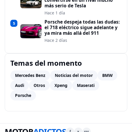
convertirse en un rival mucho
más serio de Tesla
Hace 1 día
Porsche despeja todas las dudas:
5
el 718 eléctrico sigue adelante y
ya mira más allá del 911
Hace 2 días
Temas del momento
Mercedes Benz
Noticias del motor
BMW
Audi
Otros
Xpeng
Maserati
Porsche
MOTOR
ADICTOS
f
x
rss