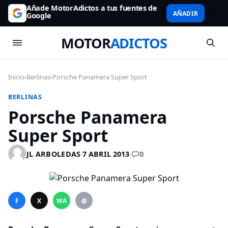
Añade MotorAdictos a tus fuentes de
AÑADIR
Google
MOTOR
ADICTOS
Inicio
›
Berlinas
›
Porsche Panamera Super Sport
BERLINAS
Porsche Panamera
Super Sport
0
JL ARBOLEDAS
·
7 ABRIL 2013
·
F
X
WA
@