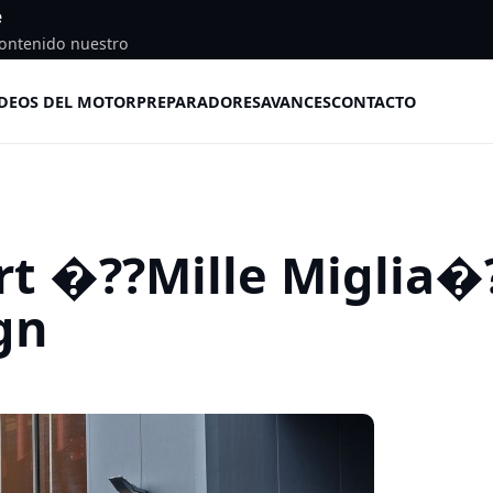
e
ontenido nuestro
DEOS DEL MOTOR
PREPARADORES
AVANCES
CONTACTO
rt �??Mille Miglia�
gn