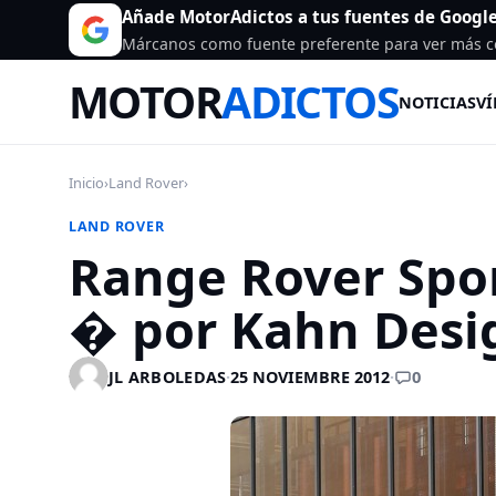
Añade MotorAdictos a tus fuentes de Googl
Márcanos como fuente preferente para ver más c
MOTOR
ADICTOS
NOTICIAS
VÍ
Inicio
›
Land Rover
›
LAND ROVER
Range Rover Spo
� por Kahn Desi
0
JL ARBOLEDAS
·
25 NOVIEMBRE 2012
·