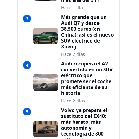
más allá del 911
Hace 1 día
Más grande que un
3
Audi Q7 y desde
38.500 euros (en
China): así es el nuevo
SUV eléctrico de
Xpeng
Hace 2 días
Audi recupera el A2
4
convertido en un SUV
eléctrico que
promete ser el coche
más eficiente de su
historia
Hace 2 días
Volvo ya prepara el
5
sustituto del EX40:
más barato, más
autonomía y
tecnología de 800