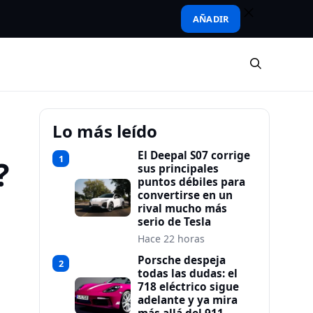
AÑADIR
Lo más leído
El Deepal S07 corrige
1
?
sus principales
puntos débiles para
convertirse en un
rival mucho más
serio de Tesla
Hace 22 horas
Porsche despeja
2
todas las dudas: el
718 eléctrico sigue
adelante y ya mira